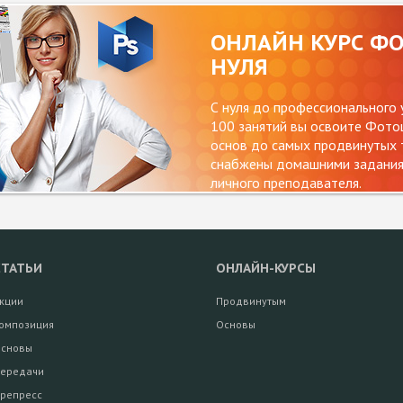
ОНЛАЙН КУРС Ф
НУЛЯ
С нуля до профессионального 
100 занятий вы освоите Фотош
основ до самых продвинутых т
снабжены домашними заданиям
личного преподавателя.
СТАТЬИ
ОНЛАЙН-КУРСЫ
кции
Продвинутым
омпозиция
Основы
сновы
ередачи
репресс